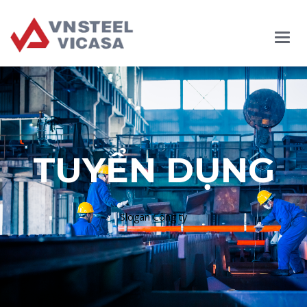
Main
Menu
TUYỂN DỤNG
Slogan Công ty