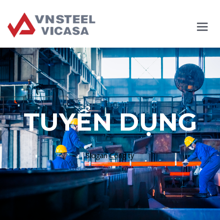
Main
Menu
TUYỂN DỤNG
Slogan Công ty