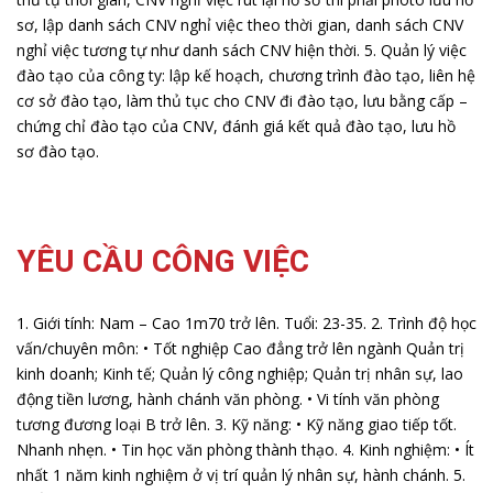
sơ, lập danh sách CNV nghỉ việc theo thời gian, danh sách CNV
nghỉ việc tương tự như danh sách CNV hiện thời.
5. Quản lý việc
đào tạo của công ty: lập kế hoạch, chương trình đào tạo, liên hệ
cơ sở đào tạo, làm thủ tục cho CNV đi đào tạo, lưu bằng cấp –
chứng chỉ đào tạo của CNV, đánh giá kết quả đào tạo, lưu hồ
sơ đào tạo.
YÊU CẦU CÔNG VIỆC
1. Giới tính: Nam – Cao 1m70 trở lên. Tuổi: 23-35.
2. Trình độ học
vấn/chuyên môn:
• Tốt nghiệp Cao đẳng trở lên ngành Quản trị
kinh doanh; Kinh tế; Quản lý công nghiệp; Quản trị nhân sự, lao
động tiền lương, hành chánh văn phòng.
• Vi tính văn phòng
tương đương loại B trở lên.
3. Kỹ năng:
• Kỹ năng giao tiếp tốt.
Nhanh nhẹn.
• Tin học văn phòng thành thạo.
4. Kinh nghiệm:
• Ít
nhất 1 năm kinh nghiệm ở vị trí quản lý nhân sự, hành chánh.
5.