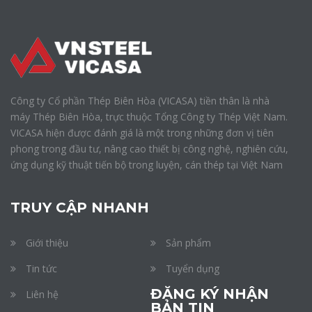
Công ty Cổ phần Thép Biên Hòa (VICASA) tiền thân là nhà
máy Thép Biên Hòa, trực thuộc Tổng Công ty Thép Việt Nam.
VICASA hiện được đánh giá là một trong những đơn vị tiên
phong trong đầu tư, nâng cao thiết bị công nghệ, nghiên cứu,
ứng dụng kỹ thuật tiến bộ trong luyện, cán thép tại Việt Nam
TRUY CẬP NHANH
Giới thiệu
Sản phẩm
Tin tức
Tuyển dụng
ĐĂNG KÝ NHẬN
Liên hệ
BẢN TIN