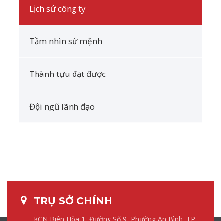
Lịch sử công ty
Tầm nhìn sứ mệnh
Thành tựu đạt được
Đội ngũ lãnh đạo
TRỤ SỞ CHÍNH
KCN Biên Hòa 1, Đường Số 9, Phường An Bình, TP.