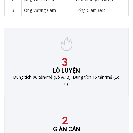
3
Ông Vương Cam
Tổng Giám Đốc
3
LÒ LUYỆN
Dung tích 06 tấn/mẻ (Lò A, B).
Dung tích 15 tấn/mẻ (Lò
C).
2
GIÀN CÁN