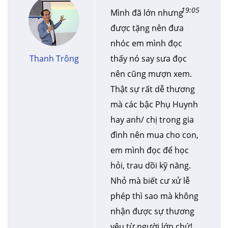
19:05
Mình đã lớn nhưng
được tặng nên đưa
nhóc em mình đọc
Thanh Trông
thấy nó say sưa đọc
nên cũng mượn xem.
Thật sự rất dễ thương
mà các bậc Phụ Huynh
hay anh/ chị trong gia
đình nên mua cho con,
em mình đọc để học
hỏi, trau dồi kỹ năng.
Nhỏ mà biết cư xử lễ
phép thì sao mà không
nhận được sự thương
yêu từ người lớn chứ!