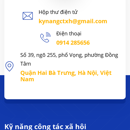
Hộp thư điện tử
kynangctxh@gmail.com
Điện thoại
0914 285656
Số 39, ngõ 255, phố Vọng, phường Đồng
Tâm
Quận Hai Bà Trưng, Hà Nội, Việt
Nam
Kỹ năng công tác xã hội