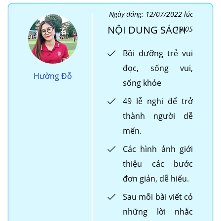
Ngày đăng: 12/07/2022 lúc
NỘI DUNG SÁCH
19:05
Bồi dưỡng trẻ vui
đọc, sống vui,
Hường Đỗ
sống khỏe
49 lễ nghi để trở
thành người dễ
mến.
Các hình ảnh giới
thiệu các bước
đơn giản, dễ hiểu.
Sau mỗi bài viết có
những lời nhắc